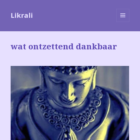
Likrali
MENU
EN
WIDGETS
wat ontzettend dankbaar