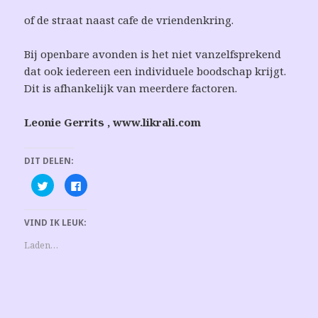
of de straat naast cafe de vriendenkring.
Bij openbare avonden is het niet vanzelfsprekend
dat ook iedereen een individuele boodschap krijgt.
Dit is afhankelijk van meerdere factoren.
Leonie Gerrits , www.likrali.com
DIT DELEN:
K
K
l
l
i
i
k
k
o
o
VIND IK LEUK:
m
m
t
t
e
e
Laden…
d
d
e
e
l
l
e
e
n
n
m
o
e
p
t
F