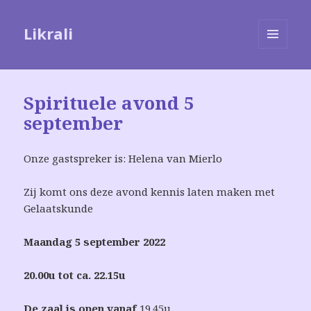
Likrali
MENU
EN
WIDGETS
Spirituele avond 5
september
Onze gastspreker is:
Helena van Mierlo
Zij komt ons deze avond kennis laten maken met
Gelaatskunde
Maandag
5
september
2022
20.00u tot ca. 22.15u
De zaal is open vanaf
19.45u