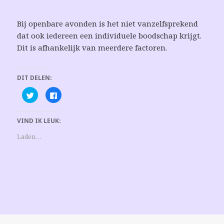
Bij openbare avonden is het niet vanzelfsprekend
dat ook iedereen een individuele boodschap krijgt.
Dit is afhankelijk van meerdere factoren.
DIT DELEN:
K
K
l
l
i
i
k
k
o
o
VIND IK LEUK:
m
m
t
t
e
e
Laden…
d
d
e
e
l
l
e
e
n
n
m
o
e
p
t
F
T
a
w
c
i
e
t
b
t
o
e
o