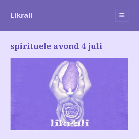
Likrali
MENU
EN
WIDGETS
spirituele avond 4 juli