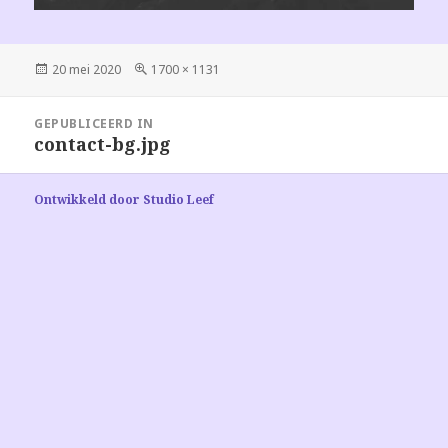
Geplaatst
Volledige
20 mei 2020
1700 × 1131
op
grootte
Bericht
GEPUBLICEERD IN
navigatie
contact-bg.jpg
Ontwikkeld door Studio Leef