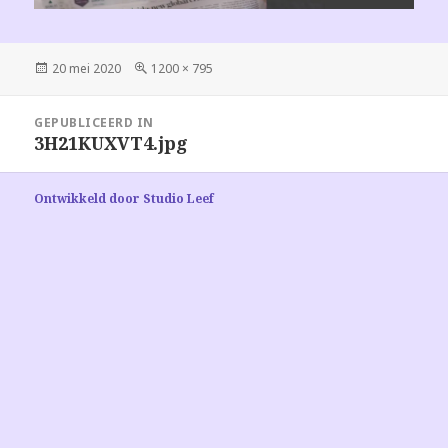
Geplaatst
Volledige
20 mei 2020
1200 × 795
op
grootte
Bericht
GEPUBLICEERD IN
navigatie
3H21KUXVT4.jpg
Ontwikkeld door Studio Leef