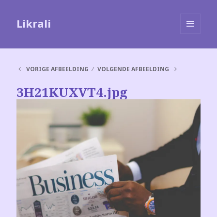
Likrali
MENU
EN
WIDGETS
VORIGE AFBEELDING
VOLGENDE AFBEELDING
3H21KUXVT4.jpg