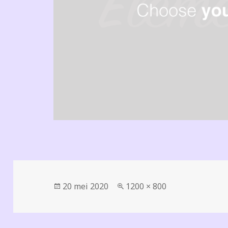
Geplaatst
Volledige
20 mei 2020
1200 × 800
op
grootte