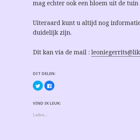
mag echter ook een bloem uit de tuin 
Uiteraard kunt u altijd nog informati
duidelijk zijn.
Dit kan via de mail :
leoniegerrits@li
DIT DELEN:
K
K
l
l
i
i
k
k
o
o
VIND IK LEUK:
m
m
t
t
e
e
d
d
Laden…
e
e
l
l
e
e
n
n
m
o
e
p