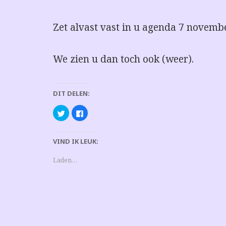
Zet alvast vast in u agenda 7 novembe
We zien u dan toch ook (weer).
DIT DELEN:
K
K
l
l
i
i
k
k
o
o
VIND IK LEUK:
m
m
t
t
e
e
d
d
Laden…
e
e
l
l
e
e
n
n
m
o
e
p
t
F
T
a
w
c
i
e