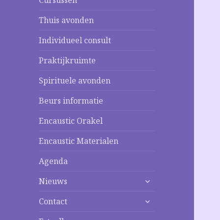
Cursussen
Thuis avonden
Individueel consult
Praktijkruimte
Spirituele avonden
Beurs informatie
Encaustic Orakel
Encaustic Materialen
Agenda
alles
Nieuws
uitklappen
alles
Contact
uitklappen