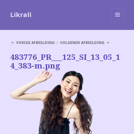
Likrali
MENU
EN
WIDGETS
VORIGE AFBEELDING
VOLGENDE AFBEELDING
483776_PR___125_SI_13_05_1
4_383-m.png