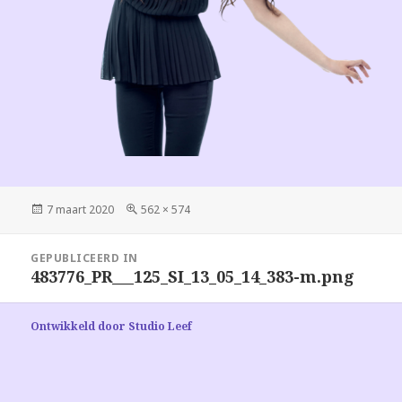
Geplaatst
Volledige
7 maart 2020
562 × 574
op
grootte
Bericht
GEPUBLICEERD IN
navigatie
483776_PR___125_SI_13_05_14_383-m.png
Ontwikkeld door Studio Leef