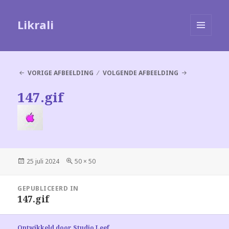
Likrali
MENU
EN
WIDGETS
VORIGE AFBEELDING
VOLGENDE AFBEELDING
147.gif
Geplaatst
Volledige
25 juli 2024
50 × 50
op
grootte
Bericht
GEPUBLICEERD IN
navigatie
147.gif
Ontwikkeld door Studio Leef