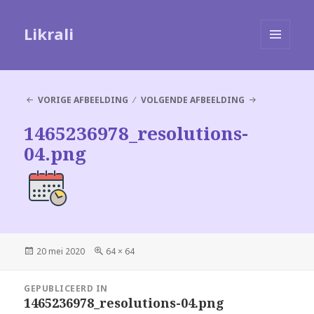
Likrali
MENU
EN
WIDGETS
VORIGE AFBEELDING
VOLGENDE AFBEELDING
1465236978_resolutions-
04.png
Geplaatst
Volledige
20 mei 2020
64 × 64
op
grootte
Bericht
GEPUBLICEERD IN
navigatie
1465236978_resolutions-04.png