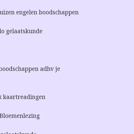
huizen engelen boodschappen
rlo gelaatskunde
a boodschappen adhv je
k kaartreadingen
f Bloemenlezing