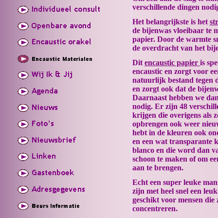
verschillende dingen nodi
Het belangrijkste is het
st
de bijenwas vloeibaar te 
papier. Door de warmte sm
de overdracht van het bij
Dit
encaustic papier
is sp
encaustic en zorgt voor ee
natuurlijk bestand tegen d
en zorgt ook dat de bijenw
Daarnaast hebben we dan
nodig. Er zijn 48 verschil
krijgen die overigens als
opbrengen ook weer nieu
hebt in de kleuren ook on
en een wat transparante k
blanco en die word dan va
schoon te maken of om een
aan te brengen.
Echt een super leuke mani
zijn met heel snel een leu
geschikt voor mensen die 
concentreren.