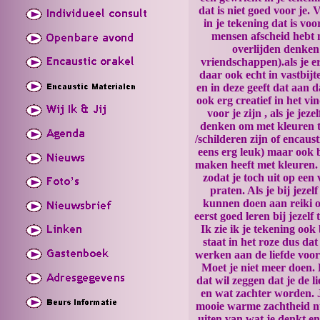
dat is niet goed voor je.
in je tekening dat is voo
mensen afscheid hebt 
overlijden denke
vriendschappen).als je e
daar ook echt in vastbijte
en in deze geeft dat aan 
ook erg creatief in het vi
voor je zijn , als je jez
denken om met kleuren t
/schilderen zijn of encaust
eens erg leuk) maar ook 
maken heeft met kleuren. 
zodat je toch uit op een
praten. Als je bij jezelf
kunnen doen aan reiki 
eerst goed leren bij jezelf 
Ik zie ik je tekening oo
staat in het roze dus da
werken aan de liefde voor 
Moet je niet meer doen. 
dat wil zeggen dat je de 
en wat zachter worden. J
mooie warme zachtheid nu 
uiten van wat je denkt en 