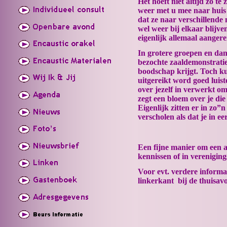
Het hoeft niet altijd zo t
weer met u mee naar huis
dat ze naar verschillende
wel weer bij elkaar blijve
eigenlijk allemaal aangere
In grotere groepen en dan
bezochte zaaldemonstraties
boodschap krijgt. Toch k
uitgereikt word goed luist
over jezelf in verwerkt om
zegt een bloem over je die 
Eigenlijk zitten er in zo
verscholen als dat je in ee
Een fijne manier om een a
kennissen of in verenigin
Voor evt. verdere informa
linkerkant bij de thuisa