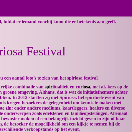
d, totdat er iemand voorbij komt die er betekenis aan geeft.
riosa Festival
u een aantal foto’s te zien van het spiriosa festival.
eurrijke combinatie van
spiri
tualiteit en curi
osa
, met als kers op de
n groene omgeving. Althans, dat is wat de initiatiefnemers achter
ebben. In 2012 startten zij met Spiriosa, hét spirituele event van
nts kregen bezoekers de gelegenheid om kennis te maken met
edste zin: onder andere mediums, kaartleggers, healers en diverse
de onderwerpen zoals edelstenen en familieopstellingen. Allemaal
 bewuster maken of een belangrijk inzicht geven in zijn of haar
g de bezoeker de mogelijkheid om een kijkje te nemen bij de
erschillende verkoopstands op het event.