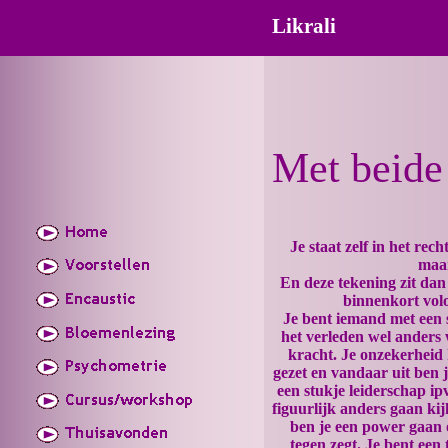
Likrali
Met beide
Je staat zelf in het rec
maar
En deze tekening zit dan 
binnenkort volo
Je bent iemand met een s
het verleden wel anders w
kracht. Je onzekerheid 
gezet en vandaar uit ben 
een stukje leiderschap ipv
figuurlijk anders gaan ki
ben je een power gaan 
tegen zegt. Je bent een 